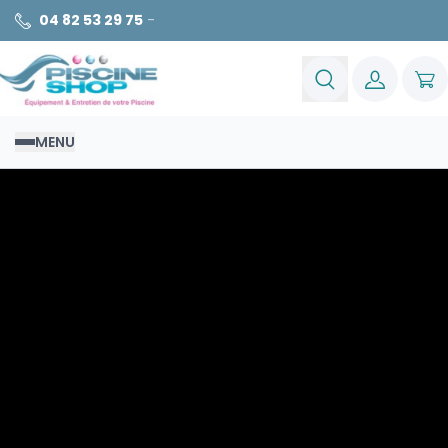
04 82 53 29 75
-
MENU