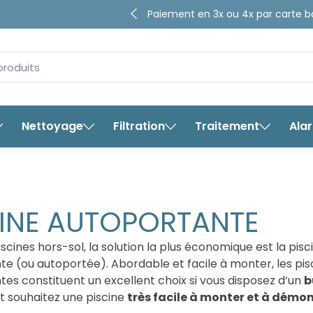
4.65/5
sur plus de
8280
avis ga
Nettoyage
Filtration
Traitement
Ala
CINE AUTOPORTANTE
iscines hors-sol, la solution la plus économique est la pisc
e (ou autoportée). Abordable et facile à monter, les pis
es constituent un excellent choix si vous disposez d’un
b
t souhaitez une piscine
très facile à monter et à démo