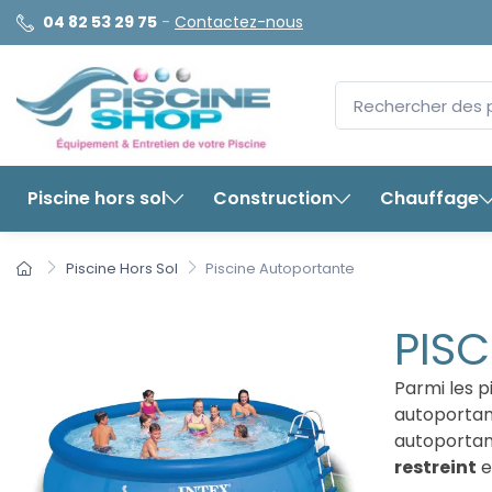
04 82 53 29 75
-
Contactez-nous
Piscine hors sol
Construction
Chauffage
Piscine Hors Sol
Piscine Autoportante
PIS
Parmi les p
autoportant
autoportant
restreint
e