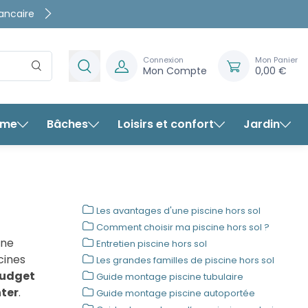
rantis
Connexion
Mon Panier
Mon Compte
0,00 €
rme
Bâches
Loisirs et confort
Jardin
Les avantages d'une piscine hors sol
Comment choisir ma piscine hors sol ?
ine
Entretien piscine hors sol
cines
Les grandes familles de piscine hors sol
udget
Guide montage piscine tubulaire
nter
.
Guide montage piscine autoportée