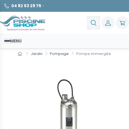
04 82 53 29 75
-
MENU
Jardin
Pompage
Pompe immergée