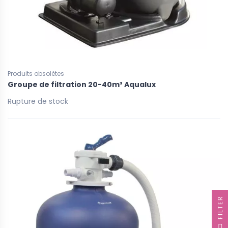
Produits obsolètes
Groupe de filtration 20-40m³ Aqualux
Rupture de stock
R
F
I
L
T
E