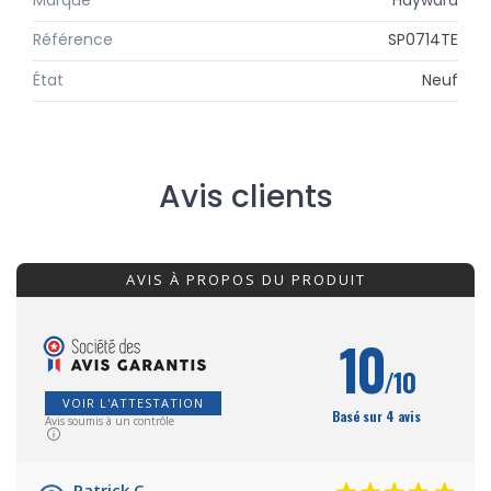
Référence
SP0714TE
État
Neuf
Avis clients
AVIS À PROPOS DU PRODUIT
10
/10
VOIR L'ATTESTATION
Basé sur 4 avis
Avis soumis à un contrôle
Patrick C.