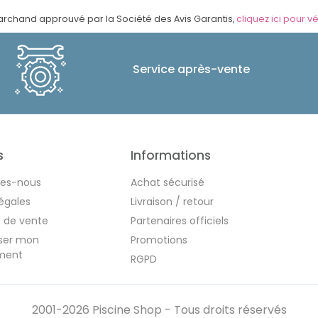
rchand approuvé par la Société des Avis Garantis,
cliquez ici pour vé
Service après-vente
s
Informations
es-nous
Achat sécurisé
égales
Livraison / retour
s de vente
Partenaires officiels
iser mon
Promotions
ment
RGPD
2001-2026 Piscine Shop - Tous droits réservés