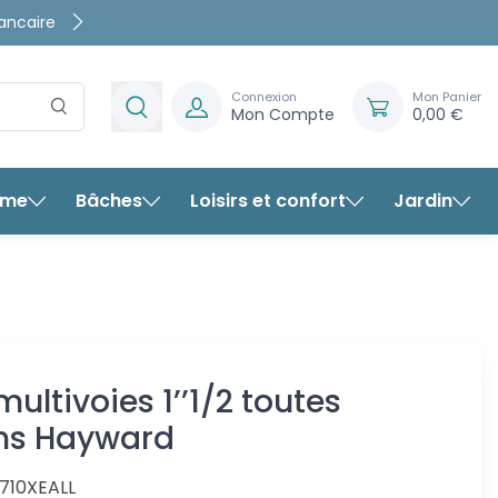
rte
rantis
Connexion
Mon Panier
Mon Compte
0,00 €
rme
Bâches
Loisirs et confort
Jardin
tivoies 1’’1/2 toutes
s Hayward
ultivoies 1’’1/2 toutes
ons Hayward
710XEALL