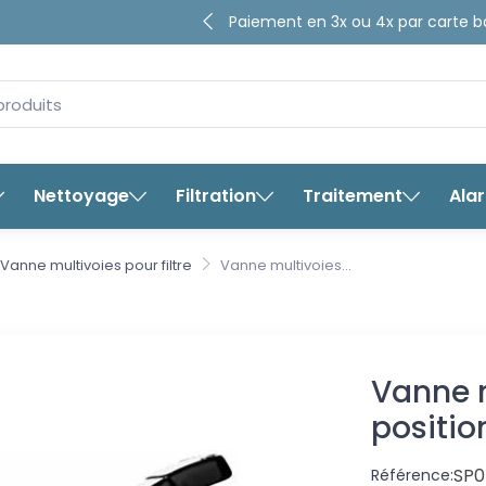
4.65/5
Paiement en 3x ou 4x par ca
sur plus de
8280
avis ga
bancaire
Nettoyage
Filtration
Traitement
Ala
Vanne mul
Vanne multivoies pour filtre
Vanne multivoies...
position
Vanne m
positi
SP0
Référence: