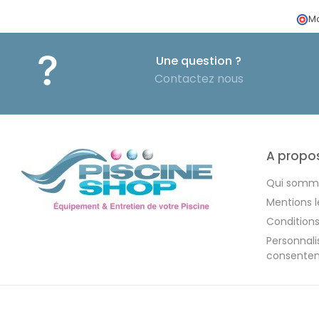
Ma
Une question ?
Contactez nous
A propo
Qui somm
Mentions l
Condition
Personnal
consente