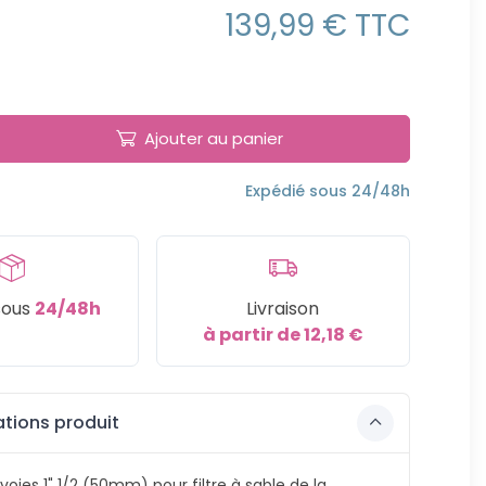
139,99 € TTC
Ajouter au panier
Expédié sous 24/48h
sous
24/48h
Livraison
à partir de 12,18 €
tions produit
oies 1" 1/2 (50mm) pour filtre à sable de la