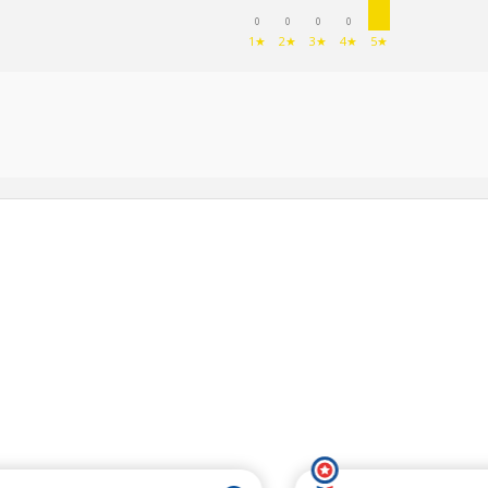
0
0
0
0
1★
2★
3★
4★
5★