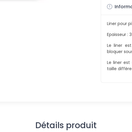
Informa
Liner pour p
Epaisseur : 
Le liner es
bloquer sous
Le liner est
taille diffèr
Détails produit