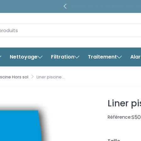
4.65/5
sur plus de
8280
avis ga
Nettoyage
Filtration
Traitement
Ala
Lin
iscine Hors sol
Liner piscine...
Liner pi
S50
Référence: