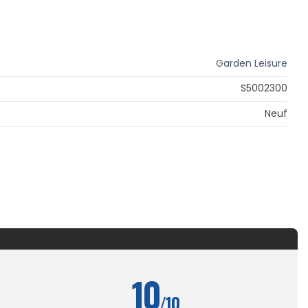
Garden Leisure
S5002300
Neuf
10
/10