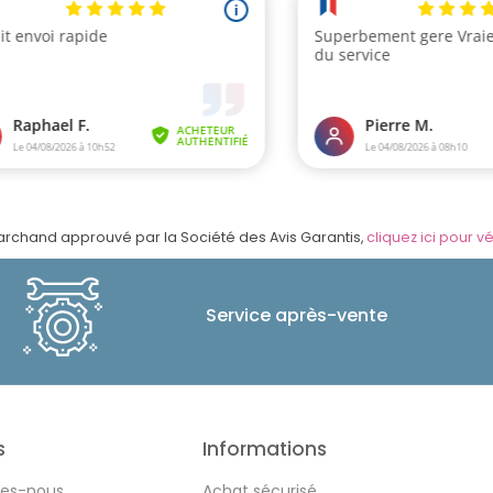
rchand approuvé par la Société des Avis Garantis,
cliquez ici pour vé
Service après-vente
s
Informations
es-nous
Achat sécurisé