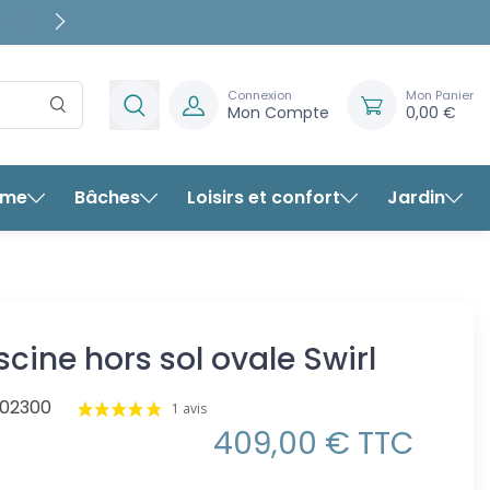
rantis
Connexion
Mon Panier
Mon Compte
0,00 €
rme
Bâches
Loisirs et confort
Jardin
er piscine hors sol ovale Swirl
scine hors sol ovale Swirl
02300
1 avis
409,00 € TTC