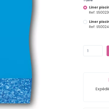
Taille
Liner pisci
Ref: S5002
Liner pisci
Ref: S5002
Expédi