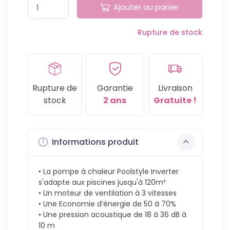
Pompe à chaleur Poolstyle
1 499,00 €
Ajouter au panier
Inverter 12.5 kW mono
Ref: BPNR13-BS -
Ce produit n'est
Rupture de stock
plus en stock
Pompe à chaleur Poolstyle
1 849,00 €
Inverter 16.5 kW mono
Ref: BPNR17-BS -
Ce produit n'est
Rupture de
Garantie
Livraison
plus en stock
stock
2 ans
Gratuite !
Pompe à chaleur Poolstyle
2 199,00 €
Inverter 20 kW mono
Ref: BPNR21-BS -
Ce produit n'est
Informations produit
plus en stock
• La pompe à chaleur Poolstyle Inverter
s'adapte aux piscines jusqu'à 120m³
• Un moteur de ventilation à 3 vitesses
• Une Economie d’énergie de 50 à 70%
• Une pression acoustique de 18 à 36 dB à
10 m