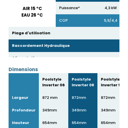
Puissance*
4,3 kW
AIR 15 °C
EAU 26 °C
COP
5,9/4,4
Plage d'utilisation
Raccordement Hydraulique
Alimentation
Dimensions
Débit d’eau minimum
2/4 m³/h
Poolstyle
Poolstyle
Poolstyle
Compresseur
Inverter
Inverter 06
Inverter 08
Inverter 9.5
à 1m
38,8/50,2dB (a)
NIVEAU SONORE**
Largeur
872 mm
872mm
872mm
à 10m
18,8/30,2dB (a)
Profondeur
349mm
349mm
349mm
Protection en tête de ligne COURBE C
10 mA
Hauteur
654mm
654mm
654mm