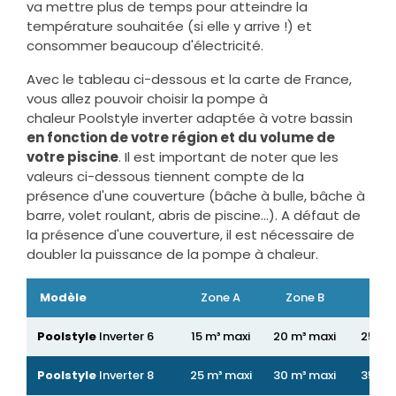
va mettre plus de temps pour atteindre la
température souhaitée (si elle y arrive !) et
consommer beaucoup d'électricité.
Avec le tableau ci-dessous et la carte de France,
vous allez pouvoir choisir la pompe à
chaleur Poolstyle inverter adaptée à votre bassin
en fonction de votre région et du volume de
votre piscine
. Il est important de noter que les
valeurs ci-dessous tiennent compte de la
présence d'une couverture (bâche à bulle, bâche à
barre, volet roulant, abris de piscine...). A défaut de
la présence d'une couverture, il est nécessaire de
doubler la puissance de la pompe à chaleur.
Modèle
Zone A
Zone B
Zon
Poolstyle
Inverter 6
15 m³ maxi
20 m³ maxi
25 m³
Poolstyle
Inverter 8
25 m³ maxi
30 m³ maxi
35 m³