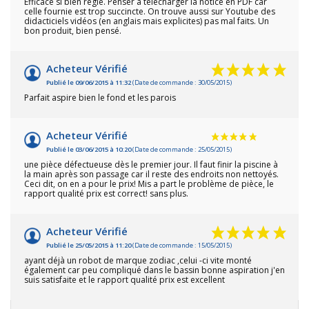
Efficace si bien réglé. Penser à télecharger la notice en PDF car
celle fournie est trop succincte. On trouve aussi sur Youtube des
didacticiels vidéos (en anglais mais explicites) pas mal faits. Un
bon produit, bien pensé.
Acheteur Vérifié
Publié le 09/06/2015 à 11:32
(Date de commande : 30/05/2015)
Parfait aspire bien le fond et les parois
Acheteur Vérifié
Publié le 03/06/2015 à 10:20
(Date de commande : 25/05/2015)
une pièce défectueuse dès le premier jour. Il faut finir la piscine à
la main après son passage car il reste des endroits non nettoyés.
Ceci dit, on en a pour le prix! Mis a part le problème de pièce, le
rapport qualité prix est correct! sans plus.
Acheteur Vérifié
Publié le 25/05/2015 à 11:20
(Date de commande : 15/05/2015)
ayant déjà un robot de marque zodiac ,celui -ci vite monté
également car peu compliqué dans le bassin bonne aspiration j'en
suis satisfaite et le rapport qualité prix est excellent