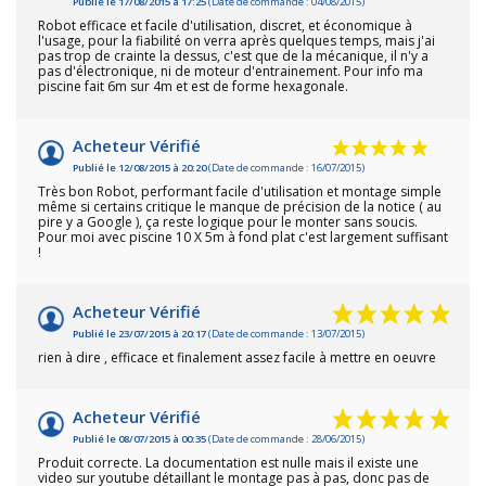
Publié le 17/08/2015 à 17:25
(Date de commande : 04/08/2015)
Robot efficace et facile d'utilisation, discret, et économique à
l'usage, pour la fiabilité on verra après quelques temps, mais j'ai
pas trop de crainte la dessus, c'est que de la mécanique, il n'y a
pas d'électronique, ni de moteur d'entrainement. Pour info ma
piscine fait 6m sur 4m et est de forme hexagonale.
Acheteur Vérifié
Publié le 12/08/2015 à 20:20
(Date de commande : 16/07/2015)
Très bon Robot, performant facile d'utilisation et montage simple
même si certains critique le manque de précision de la notice ( au
pire y a Google ), ça reste logique pour le monter sans soucis.
Pour moi avec piscine 10 X 5m à fond plat c'est largement suffisant
!
Acheteur Vérifié
Publié le 23/07/2015 à 20:17
(Date de commande : 13/07/2015)
rien à dire , efficace et finalement assez facile à mettre en oeuvre
Acheteur Vérifié
Publié le 08/07/2015 à 00:35
(Date de commande : 28/06/2015)
Produit correcte. La documentation est nulle mais il existe une
video sur youtube détaillant le montage pas à pas, donc pas de