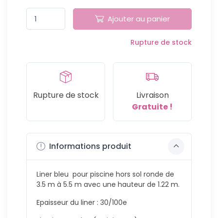
Liner piscine hors sol ronde uni
598,99 €
Ajouter au panier
bleu h120 5.50m x h1.20m
Ref: FPR551 -
Ce produit n'est plus
Rupture de stock
en stock
Rupture de stock
Livraison
Gratuite !
Informations produit
Liner bleu pour piscine hors sol ronde de
3.5 m à 5.5 m avec une hauteur de 1.22 m.
Epaisseur du liner : 30/100e