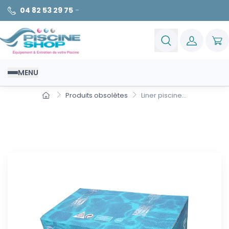
04 82 53 29 75
-
MENU
Produits obsolètes
Liner piscine...
Liner piscine hors sol ronde
uni bleu h120