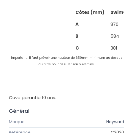
Côtes (mm)
SwimClea
A
870
B
584
C
381
Important : Il faut prévoir une hauteur de 650mm minimum au dessus
.
du filtre pour assurer son ouverture
Cuve garantie 10 ans.
Général
Marque
Hayward
Référence
C3030