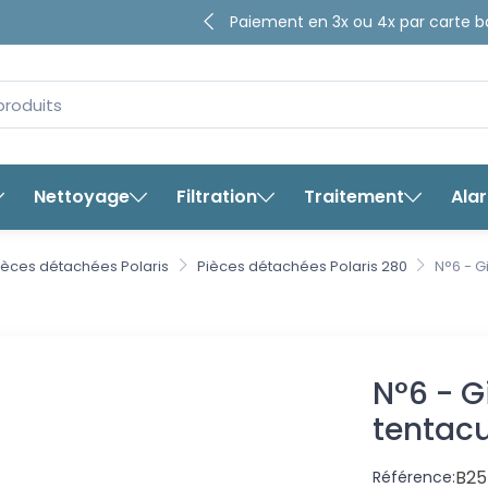
4.65/5
Paiement en 3x ou 4x par ca
sur plus de
8280
avis ga
bancaire
Nettoyage
Filtration
Traitement
Ala
ièces détachées Polaris
Pièces détachées Polaris 280
N°6 - Gi
N°6 - G
tentacu
B25
Référence: