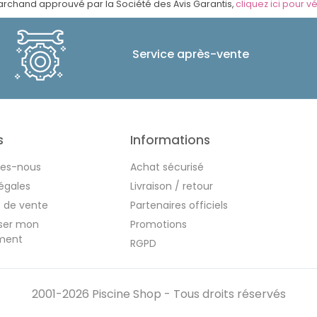
rchand approuvé par la Société des Avis Garantis,
cliquez ici pour vé
Service après-vente
s
Informations
es-nous
Achat sécurisé
égales
Livraison / retour
s de vente
Partenaires officiels
iser mon
Promotions
ment
RGPD
2001-2026 Piscine Shop - Tous droits réservés