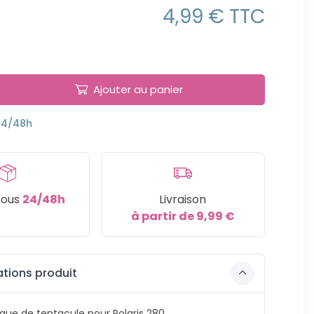
4,99 € TTC
Ajouter au panier
24/48h
sous
24/48h
Livraison
à partir de 9,99 €
tions produit
gue de tentacule pour Polaris 280.