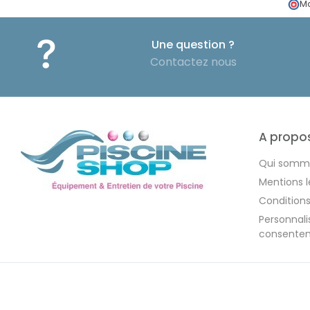
Ma
Une question ?
Contactez nous
A propo
Qui somm
Mentions l
Condition
Personnal
consente