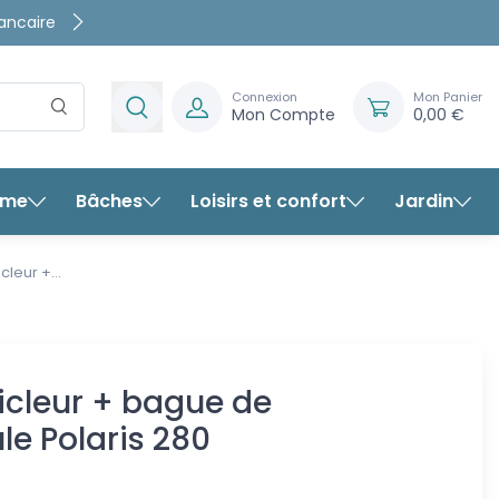
rte
rantis
Connexion
Mon Panier
Mon Compte
0,00 €
rme
Bâches
Loisirs et confort
Jardin
N°6 - Gicleur + bague de
cleur +...
tentacule Polaris 280
icleur + bague de
le Polaris 280