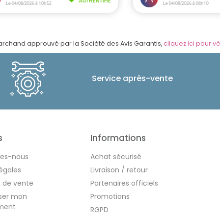
rchand approuvé par la Société des Avis Garantis,
cliquez ici pour vé
Service après-vente
s
Informations
es-nous
Achat sécurisé
égales
Livraison / retour
s de vente
Partenaires officiels
iser mon
Promotions
ment
RGPD