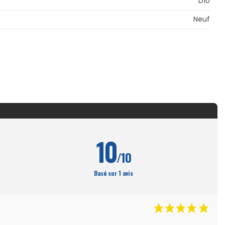
D10
Neuf
10
/10
Basé sur 1 avis