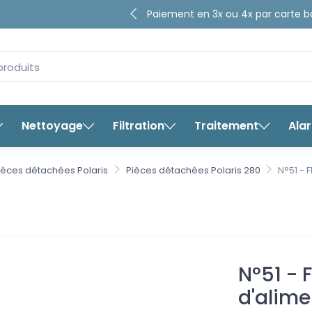
4.65/5
Paiement en 3x ou 4x par ca
sur plus de
8280
avis ga
bancaire
Nettoyage
Filtration
Traitement
Ala
ièces détachées Polaris
Pièces détachées Polaris 280
N°51 - F
N°51 - 
d'alime