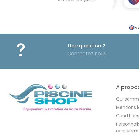
Ma
Une question ?
Contactez nous
A propo
Qui somm
Mentions l
Condition
Personnal
consente