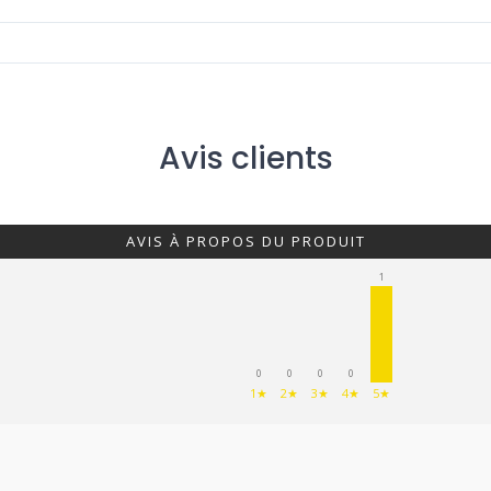
Avis clients
AVIS À PROPOS DU PRODUIT
1
0
0
0
0
1★
2★
3★
4★
5★