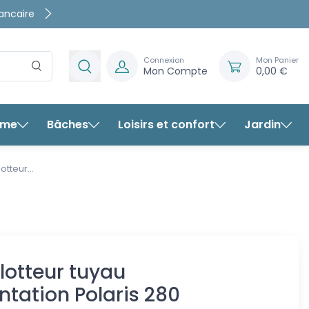
rte
rantis
Connexion
Mon Panier
Mon Compte
0,00 €
rme
Bâches
Loisirs et confort
Jardin
N°51 - Flotteur tuyau
lotteur...
d'alimentation Polaris
280
Flotteur tuyau
ntation Polaris 280