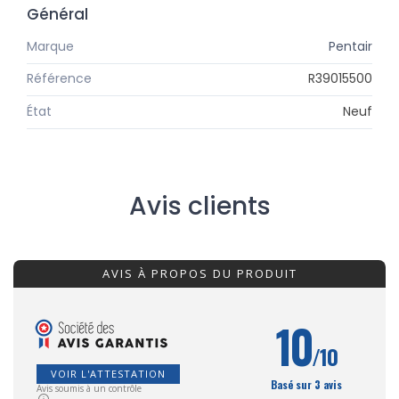
Général
Marque
Pentair
Référence
R39015500
État
Neuf
Avis clients
AVIS À PROPOS DU PRODUIT
10
/10
VOIR L'ATTESTATION
Basé sur 3 avis
Avis soumis à un contrôle