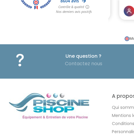
Ma
Une question ?
Contactez nous
A propo
Qui somm
Mentions l
Condition
Personnal