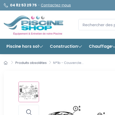
04 82 53 29 75
-
Contactez-nous
Piscine hors sol
Construction
Chauffage
Produits obsolètes
N°1b - Couvercle...