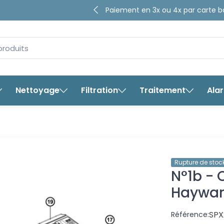
4.65/5
Paiement en 3x ou 4x par ca
sur plus de
8280
avis ga
bancaire
Nettoyage
Filtration
Traitement
Ala
N°1b - Couvercle de pompe Hay
Rupture de stoc
N°1b -
Hayward
SPX
Référence: