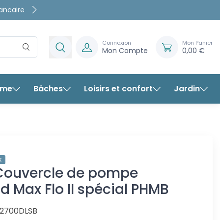
rte
rantis
Connexion
Mon Panier
Mon Compte
0,00 €
rme
Bâches
Loisirs et confort
Jardin
ward Max Flo II spécial PHMB
k
 Couvercle de pompe
 Max Flo II spécial PHMB
2700DLSB