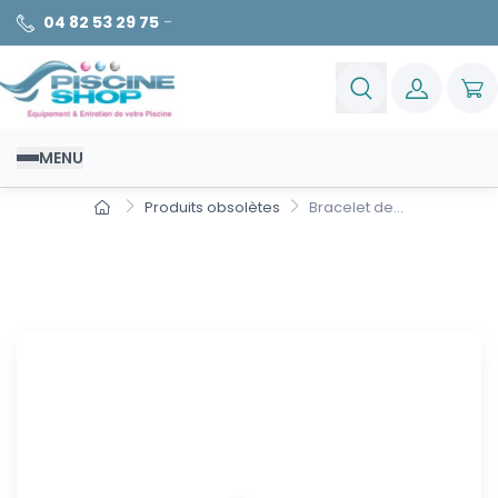
04 82 53 29 75
-
MENU
Produits obsolètes
Bracelet de...
Bracelet de sécurité
Primaproctect de Firstinnov