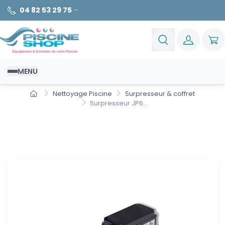
04 82 53 29 75
-
MENU
Nettoyage Piscine
Surpresseur & coffret
Surpresseur JP6...
Surpresseur JP6 1.5cv mono
Grunfos