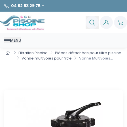
04 82 53 29 75
-
MENU
Filtration Piscine
Pièces détachées pour filtre piscine
Vanne multivoies pour filtre
Vanne Multivoies...
Vanne Multivoies 2" pour filtre
triton TR100 & TR140