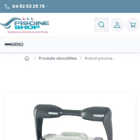
04 82 53 29 75
-
MENU
Produits obsolètes
Robot piscine...
Robot piscine Aquavac 300
QC