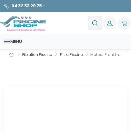
04 82 53 29 75
-
MENU
Filtration Piscine
Filtre Piscine
Moteur Franklin...
Moteur Franklin pour pompe
immergée 4" 0.55 kW Mono