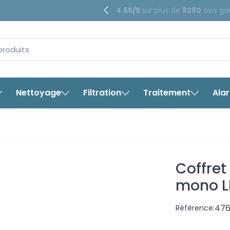
4.65/5
sur plus de
8280
avis ga
Nettoyage
Filtration
Traitement
Ala
Coffret d
Coffret
mono L
476
Référence: