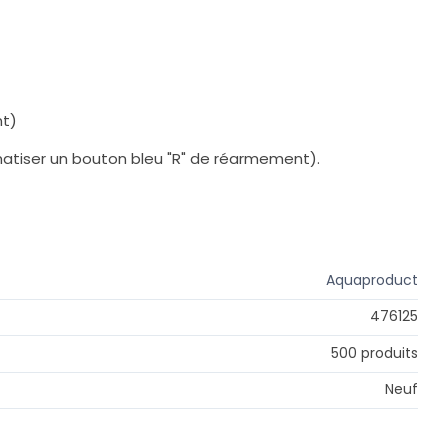
nt)
tomatiser un bouton bleu "R" de réarmement).
Aquaproduct
476125
500 produits
Neuf