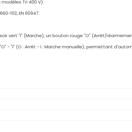
s modèles Tri 400 V)
660-102, EN 60947.
soir vert "I" (Marche), un bouton rouge "O" (Arrêt/réarmeme
 "O" - "I" (O : Arrêt - I : Marche manuelle), permettant d'au