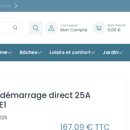
rantis
Connexion
Mon Panier
Mon Compte
0,00 €
rme
Bâches
Loisirs et confort
Jardin
émarrage direct 25A mono LE1
 démarrage direct 25A
E1
125
167,09 € TTC