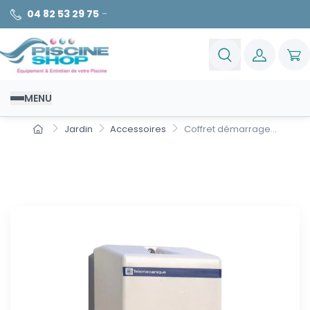
04 82 53 29 75
-
MENU
Jardin
Accessoires
Coffret démarrage...
Coffret démarrage direct 9A
Tri LE1