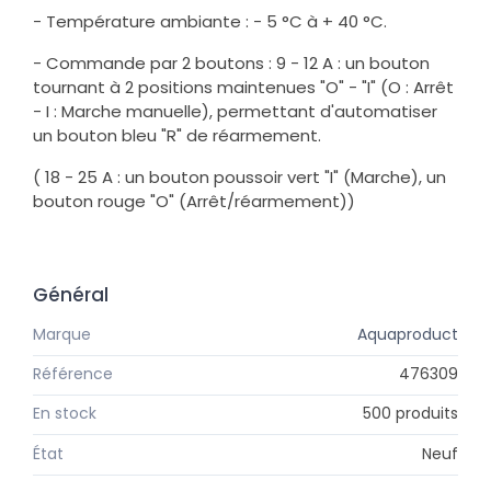
- Température ambiante : - 5 °C à + 40 °C.
- Commande par 2 boutons :
9 - 12 A : un bouton
tournant à 2 positions maintenues "O" - "I" (O : Arrêt
- I : Marche manuelle), permettant d'automatiser
un bouton bleu "R" de réarmement.
( 18 - 25 A : un bouton poussoir vert "I" (Marche), un
bouton rouge "O" (Arrêt/réarmement))
Général
Marque
Aquaproduct
Référence
476309
En stock
500 produits
État
Neuf