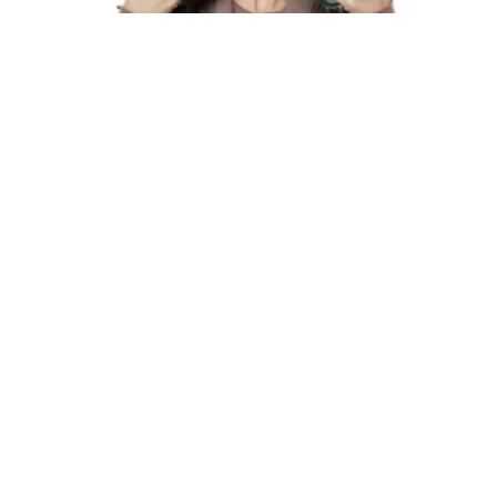
PROTÉGER SES CHEVEUX À LA PISCINE
POUR ÉVITER QU'ILS NE DEVIENNENT
VERT
9069 Vues
La natation est un loisir plaisant et bénéfique
pour notre forme et notre santé. Cependant
quelques précautions doivent être prises si l’on
veut préserver ses cheveux à la piscine. Les
produits utilisés pour l’entretien du bassin sont
en effet agressifs et peuvent assécher, voire
décolorer les cheveux, notamment chez les
sujets blonds. Les séchages répétés au sortir
de l’eau vont aussi contribuer à fragiliser la
fibre capillaire. Si vous nagez régulièrement, il
convient donc d’être prudent...