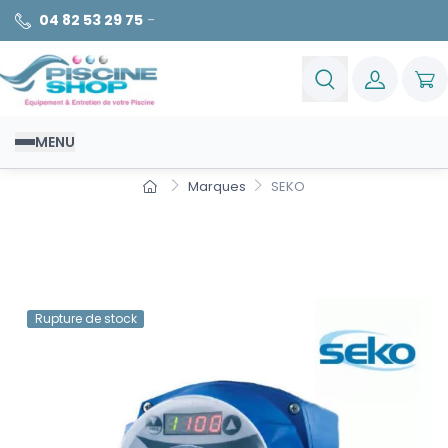
04 82 53 29 75
-
MENU
Marques
SEKO
Liste des produits de la
marque SEKO
Rupture de stock