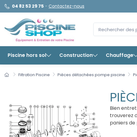
04 82 53 29 75
-
Contactez-nous
Piscine hors sol
Construction
Chauffage
Filtration Piscine
Pièces détachées pompe piscine
P
PIÈC
Bien entre
trouverez 
paniers de 