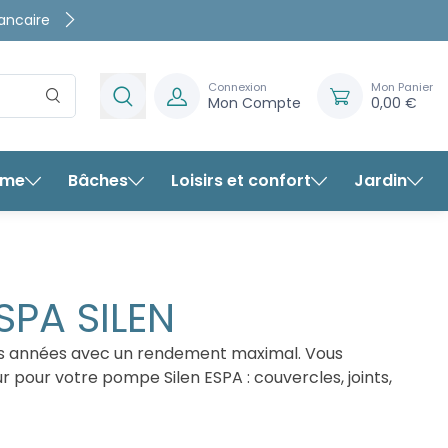
rte
rantis
Connexion
Mon Panier
Mon Compte
0,00 €
rme
Bâches
Loisirs et confort
Jardin
SPA SILEN
s années avec un rendement maximal. Vous
our votre pompe Silen ESPA : couvercles, joints,