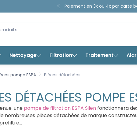
4.65/5
Paiement en 3x ou 4x par ca
sur plus de
8280
avis ga
bancaire
Nettoyage
Filtration
Traitement
Ala
ièces pompe ESPA
Pièces détachées...
ES DÉTACHÉES POMPE E
tenue, une
pompe de filtration ESPA Silen
fonctionnera de
de nombreuses pièces détachées de marque constructeur p
préfiltre…