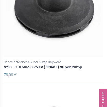
Pièces détachées Super Pump Hayward
N°10 - Turbine 0.75 cv (SP1608) Super Pump
79,99 €
R
F
I
L
T
E